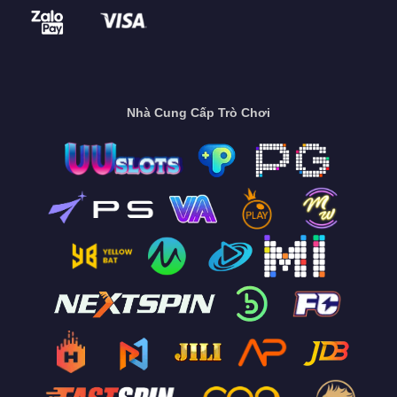
Nhà Cung Cấp Trò Chơi