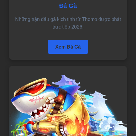
Đá Gà
Những trận đấu gà kịch tính từ Thomo được phát
trực tiếp 2026.
Xem Đá Gà