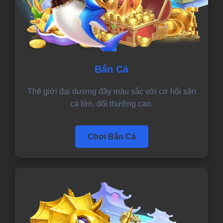
Bắn Cá
Thế giới đại dương đầy màu sắc với cơ hội săn
cá lớn, đổi thưởng cao.
Chơi Bắn Cá