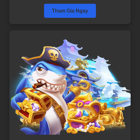
Tham Gia Ngay