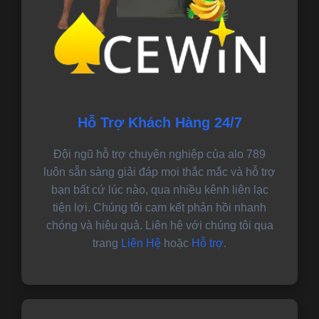
Hỗ Trợ Khách Hàng 24/7
Đội ngũ hỗ trợ chuyên nghiệp của alo 789
luôn sẵn sàng giải đáp mọi thắc mắc và hỗ trợ
bạn bất cứ lúc nào, qua nhiều kênh liên lạc
tiện lợi. Chúng tôi cam kết phản hồi nhanh
chóng và hiệu quả. Liên hệ với chúng tôi qua
trang
Liên Hệ
hoặc
Hỗ trợ
.