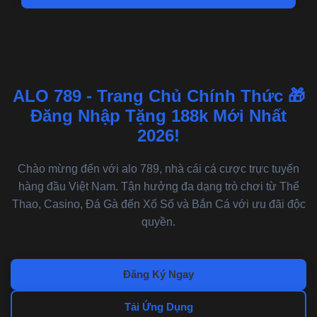
ALO 789 - Trang Chủ Chính Thức 🎁
Đăng Nhập Tặng 188k Mới Nhất
2026!
Chào mừng đến với alo 789, nhà cái cá cược trực tuyến
hàng đầu Việt Nam. Tận hưởng đa dạng trò chơi từ Thể
Thao, Casino, Đá Gà đến Xổ Số và Bắn Cá với ưu đãi độc
quyền.
Đăng Ký Ngay
Tải Ứng Dụng