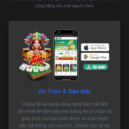
công bằng cho mọi người chơi.
An Toàn & Bảo Mật
Chúng tôi áp dụng công nghệ bảo mật tiên
tiến nhất để đảm bảo mọi thông tin cá nhân và
giao dịch của bạn luôn được an toàn tuyệt
đối. Hệ thống mã hóa SSL 128-bit bảo vệ dữ