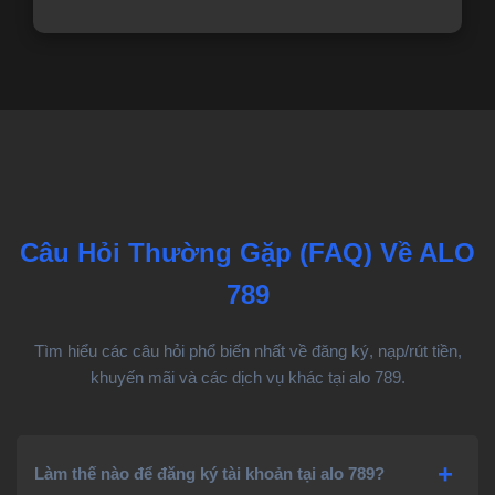
Câu Hỏi Thường Gặp (FAQ) Về ALO
789
Tìm hiểu các câu hỏi phổ biến nhất về đăng ký, nạp/rút tiền,
khuyến mãi và các dịch vụ khác tại alo 789.
+
Làm thế nào để đăng ký tài khoản tại alo 789?