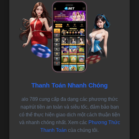
Thanh Toán Nhanh Chóng
alo 789 cung cấp đa dạng các phương thức
nạp/rút tiền an toàn và siêu tốc, đảm bảo bạn
có thể thực hiện giao dịch một cách thuận tiện
và nhanh chóng nhất. Xem các
Phương Thức
Thanh Toán
của chúng tôi.