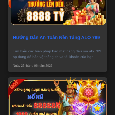
Hướng Dẫn An Toàn Nền Tảng ALO 789
Tìm hiểu các biện pháp bảo mật hàng đầu mà alo 789
áp dụng để bảo vệ thông tin và tài khoản của bạn.
Ngày 23 tháng 06 năm 2026