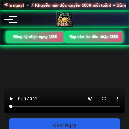
📢
ay!
⚡️ Khuyến mãi độc quyền 500K mỗi tuần! ⭐ Đừng bỏ lỡ!
•
•
Đăng ký nhận ngay 168K
Nạp tiền lần đầu nhận 388K
Chơi Ngay