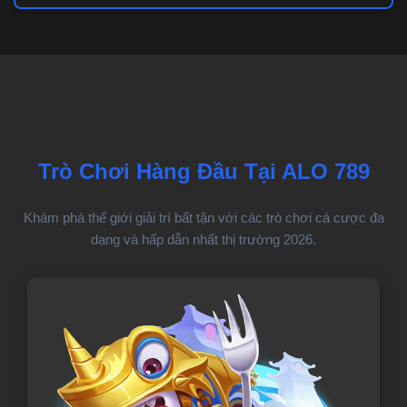
Trò Chơi Hàng Đầu Tại ALO 789
Khám phá thế giới giải trí bất tận với các trò chơi cá cược đa
dạng và hấp dẫn nhất thị trường 2026.