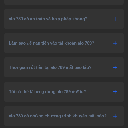
+
alo 789 có an toàn và hợp pháp không?
+
Làm sao để nạp tiền vào tài khoản alo 789?
+
Thời gian rút tiền tại alo 789 mất bao lâu?
+
Tôi có thể tải ứng dụng alo 789 ở đâu?
+
alo 789 có những chương trình khuyến mãi nào?