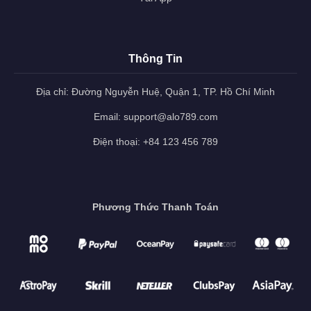
Thông Tin
Địa chỉ: Đường Nguyễn Huệ, Quận 1, TP. Hồ Chí Minh
Email:
support@alo789.com
Điện thoại: +84 123 456 789
Phương Thức Thanh Toán