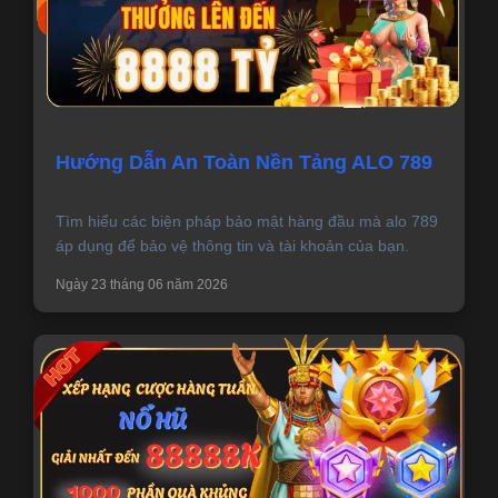
Hướng Dẫn An Toàn Nền Tảng ALO 789
Tìm hiểu các biện pháp bảo mật hàng đầu mà alo 789
áp dụng để bảo vệ thông tin và tài khoản của bạn.
Ngày 23 tháng 06 năm 2026