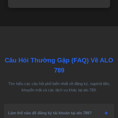
Câu Hỏi Thường Gặp (FAQ) Về ALO
789
Tìm hiểu các câu hỏi phổ biến nhất về đăng ký, nạp/rút tiền,
khuyến mãi và các dịch vụ khác tại alo 789.
+
Làm thế nào để đăng ký tài khoản tại alo 789?