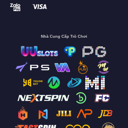
Nhà Cung Cấp Trò Chơi