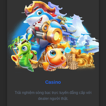
Casino
Trải nghiệm sòng bạc trực tuyến đẳng cấp với
dealer người thật.