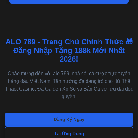
ALO 789 - Trang Chủ Chính Thức 🎁
Đăng Nhập Tặng 188k Mới Nhất
2026!
Chào mừng đến với alo 789, nhà cái cá cược trực tuyến
hàng đầu Việt Nam. Tận hưởng đa dạng trò chơi từ Thể
Thao, Casino, Đá Gà đến Xổ Số và Bắn Cá với ưu đãi độc
quyền.
Đăng Ký Ngay
Tải Ứng Dụng