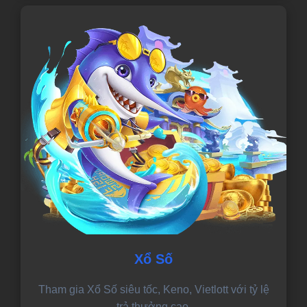
Xổ Số
Tham gia Xổ Số siêu tốc, Keno, Vietlott với tỷ lệ
trả thưởng cao.