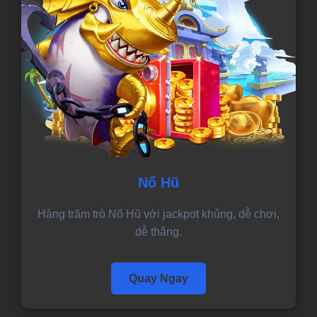
Nổ Hũ
Hàng trăm trò Nổ Hũ với jackpot khủng, dễ chơi,
dễ thắng.
Quay Ngay