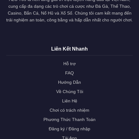
cung cấp đa dạng các trò chơi cá cược như Đá Gà, Thể Thao,
Casino, Bắn Cá, Nổ Hũ và Xổ Số. Chúng tôi cam kết mang đến
trải nghiệm an toàn, công bằng và hấp dẫn nhất cho người chơi.
Liên Kết Nhanh
Hỗ trợ
FAQ
Hướng Dẫn
Về Chúng Tôi
Liên Hệ
Chơi có trách nhiệm
Phương Thức Thanh Toán
Đăng ký / Đăng nhập
Tải App