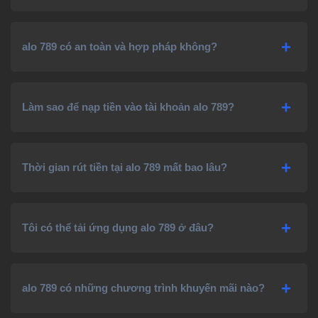
+
alo 789 có an toàn và hợp pháp không?
+
Làm sao để nạp tiền vào tài khoản alo 789?
+
Thời gian rút tiền tại alo 789 mất bao lâu?
+
Tôi có thể tải ứng dụng alo 789 ở đâu?
+
alo 789 có những chương trình khuyến mãi nào?