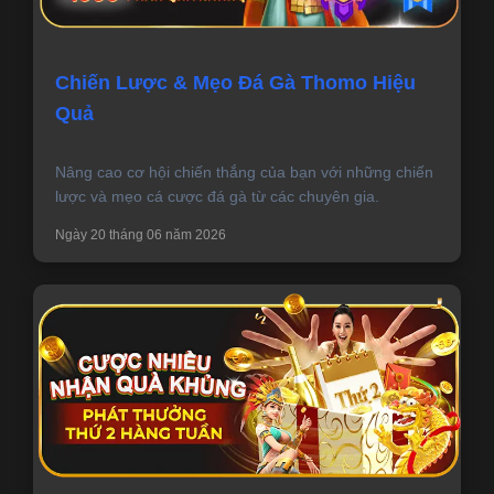
Chiến Lược & Mẹo Đá Gà Thomo Hiệu
Quả
Nâng cao cơ hội chiến thắng của bạn với những chiến
lược và mẹo cá cược đá gà từ các chuyên gia.
Ngày 20 tháng 06 năm 2026