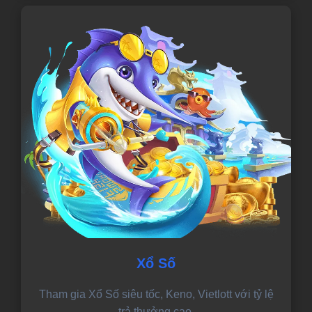
Xổ Số
Tham gia Xổ Số siêu tốc, Keno, Vietlott với tỷ lệ
trả thưởng cao.