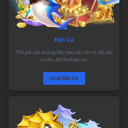
Bắn Cá
Thế giới đại dương đầy màu sắc với cơ hội săn
cá lớn, đổi thưởng cao.
Chơi Bắn Cá