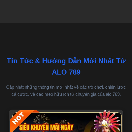
Tin Tức & Hướng Dẫn Mới Nhất Từ
ALO 789
Cập nhật những thông tin mới nhất về các trò chơi, chiến lược
cá cược, và các mẹo hữu ích từ chuyên gia của alo 789.