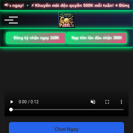
📢
ay!
⚡️ Khuyến mãi độc quyền 500K mỗi tuần! ⭐ Đừng bỏ lỡ!
•
•
Đăng ký nhận ngay 168K
Nạp tiền lần đầu nhận 388K
Chơi Ngay